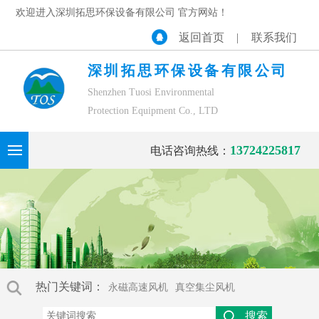
欢迎进入深圳拓思环保设备有限公司 官方网站！
返回首页
|
联系我们
深圳拓思环保设备有限公司
Shenzhen Tuosi Environmental
Protection Equipment Co., LTD
13724225817
电话咨询热线：
热门关键词：
永磁高速风机
真空集尘风机