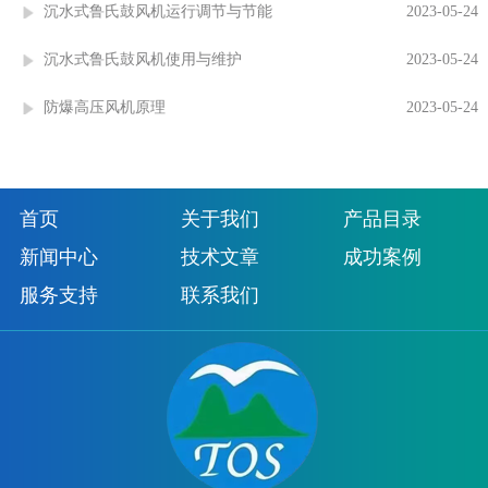
沉水式鲁氏鼓风机运行调节与节能
2023-05-24
沉水式鲁氏鼓风机使用与维护
2023-05-24
防爆高压风机原理
2023-05-24
首页
关于我们
产品目录
新闻中心
技术文章
成功案例
服务支持
联系我们