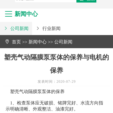
维修永磁风机、罗茨鼓风机
真空鲁氏（罗茨）鼓风机

新闻中心
台湾鲁氏（罗茨）鼓风机
公司新闻
行业新闻



首页
>>
新闻中心
>>
公司新闻
塑壳气动隔膜泵泵体的保养与电机的
保养
发表时间：2020-07-29
塑壳气动隔膜泵泵体的保养
1、检查泵体应无破损、铭牌完好、水流方向指
示明确清晰、外观整洁、油漆完好。