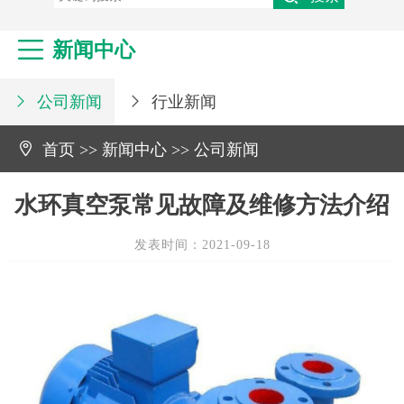
维修永磁风机、罗茨鼓风机
真空鲁氏（罗茨）鼓风机

新闻中心
台湾鲁氏（罗茨）鼓风机
公司新闻
行业新闻



首页
>>
新闻中心
>>
公司新闻
水环真空泵常见故障及维修方法介绍
发表时间：2021-09-18