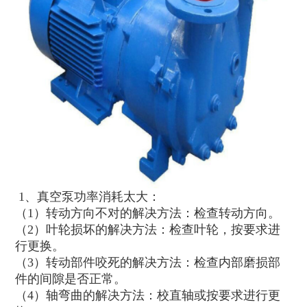
1、真空泵功率消耗太大：
（1）转动方向不对的解决方法：检查转动方向。
（2）叶轮损坏的解决方法：检查叶轮，按要求进
行更换。
（3）转动部件咬死的解决方法：检查内部磨损部
件的间隙是否正常。
（4）轴弯曲的解决方法：校直轴或按要求进行更