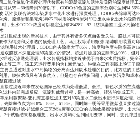
同二氧化氯氧化深度处理代替原有的混凝沉淀加活性炭吸附的深度处理工艺，废水C
度可从55～60倍降到30倍以下，CODCr和色度的去除率分别可达到94.56
波-活性炭联合法对印染废水生化出水进行深度处理，CODCr去除率可达89.
合炭、原煤炭和果壳炭3种不同材质的活性炭对印染废水生化出水的吸附容量
mg/L时，出水CODCr浓度可以稳定达到GB4287—92《纺织染整工业水
术
是21世纪出现的新兴技术，由于其具有诸多优点而备受关注。膜技术可
般作为纳滤和反渗透的预处理工艺。马江权等采用微滤-纳滤联用装置对
纳滤联用技术处理后，CODCr的去除率大于86%，浊度和色度去除率高达
渗透双膜技术深度处理印染废水的情况。超滤对浊度的去除率达90%，但对C
水经过反渗透处理后，出水各项指标均接近或优于自来水水质指标，完全
的上等工序，该工艺运行费用约为1.88元/m3。钟毓在工程实践上验证
主要是通过对废水中污染物的分离而达到废水处理的目的，此方法的工艺
利用。膜技术虽具有诸多优点，但是也存在很多问题，其中膜污染和成本
絮凝直接过滤
直接过滤近年来在发达国家已经成为处理低温、低浊、有色水质的主流选
入滤料内部完成反应、沉淀和截留过程，是一种高效、经济的集成工艺。
等采用微絮凝-变孔隙直接过滤工艺对印染废水二级出水进行深度处理。出水浊
g/L，去除率依次为98.8%、85%、61.8%。同时陈士明等采用微絮凝
絮凝直接过滤-超滤组合工艺对浊度和CODCr的去除效果都较稳定，出水浊度
g/L。2个试验结果都很理想，出水水质均可达到回用要求，同时，变孔隙