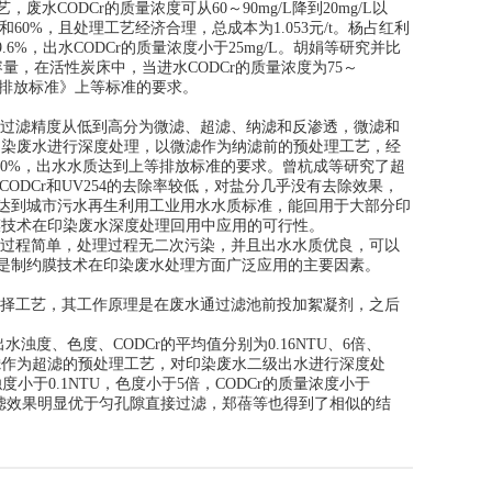
ODCr的质量浓度可从60～90mg/L降到20mg/L以
%和60%，且处理工艺经济合理，总成本为1.053元/t。杨占红利
6%，出水CODCr的质量浓度小于25mg/L。胡娟等研究并比
，在活性炭床中，当进水CODCr的质量浓度为75～
污染物排放标准》上等标准的要求。
按过滤精度从低到高分为微滤、超滤、纳滤和反渗透，微滤和
印染废水进行深度处理，以微滤作为纳滤前的预处理工艺，经
1o0%，出水水质达到上等排放标准的要求。曾杭成等研究了超
ODCr和UV254的去除率较低，对盐分几乎没有去除效果，
达到城市污水再生利用工业用水水质标准，能回用于大部分印
了膜技术在印染废水深度处理回用中应用的可行性。
过程简单，处理过程无二次污染，并且出水水质优良，可以
是制约膜技术在印染废水处理方面广泛应用的主要因素。
择工艺，其工作原理是在废水通过滤池前投加絮凝剂，之后
度、色度、CODCr的平均值分别为0.16NTU、6倍、
直接过滤作为超滤的预处理工艺，对印染废水二级出水进行深度处
小于0.1NTU，色度小于5倍，CODCr的质量浓度小于
过滤效果明显优于匀孔隙直接过滤，郑蓓等也得到了相似的结