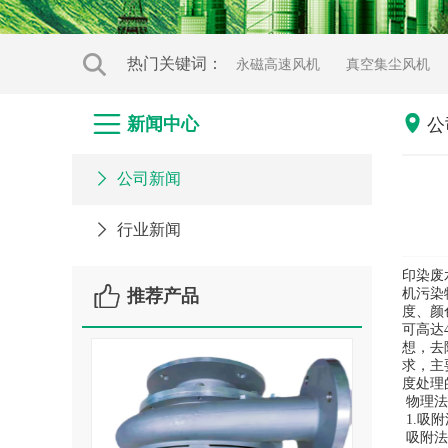
热门关键词：
永磁高速风机
真空集尘风机


新闻中心
公
台湾鲁氏（罗茨）鼓风机

公司新闻

行业新闻
印染废

推荐产品
机污染
度、颜
可高达
想，去
求，主
度处理
物理法
1.吸附
吸附法