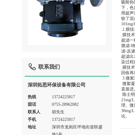
吸附协
下，色
用超声
较了混
101
2.膜技
膜技术
超滤一
微滤-
滤-反
超滤出
染过程

联系我们
膜技术
回收再
3.微
微絮凝
深圳拓思环保设备有限公司
直接进
陈士明
热线
13724225817
21m
固话
0755-28962082
理。微
30m
联系人
胡先生
论。
手机
13724225817
地址
深圳市龙岗区坪地街道联盛
路5号