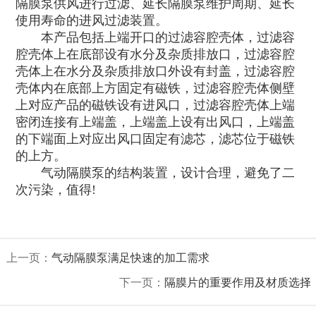
隔膜泵供风进行过滤、延长隔膜泵维护周期、延长
使用寿命的进风过滤装置。
本产品包括上端开口的过滤容腔壳体，过滤容
腔壳体上在底部设有水分及杂质排放口，过滤容腔
壳体上在水分及杂质排放口外设有封盖，过滤容腔
壳体内在底部上方固定有磁铁，过滤容腔壳体侧壁
上对应产品的磁铁设有进风口，过滤容腔壳体上端
密闭连接有上端盖，上端盖上设有出风口，上端盖
的下端面上对应出风口固定有滤芯，滤芯位于磁铁
的上方。
气动隔膜泵的结构装置，设计合理，避免了二
次污染，值得!
上一页：
气动隔膜泵满足快速的加工需求
下一页：
隔膜片的重要作用及材质选择